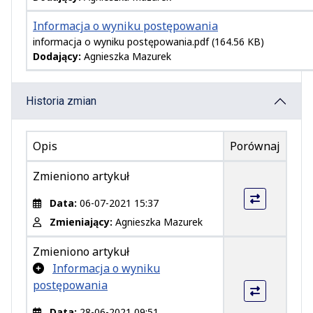
Informacja o wyniku postępowania
informacja o wyniku postępowania.pdf
(164.56 KB)
Dodający:
Agnieszka Mazurek
Historia zmian
Opis
Porównaj
Zmieniono artykuł
Data:
06-07-2021 15:37
Zmieniający:
Agnieszka Mazurek
Zmieniono artykuł
Dodano załącznik
Informacja o wyniku
postępowania
Data:
28-06-2021 09:51