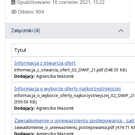
Data publikacji
Opublikowano:
10 czerwiec 2021, 15:22
Odsłony
Odsłon:
904
Załączniki (4)
Tytuł
Informacja z otwarcia ofert
informacja_z_otwarcia_ofert_02_DWiP_21.pdf
(548.35 KB)
Dodający:
Agnieszka Mazurek
Informacja o wyborze oferty najkorzystniejszej
informacja_o_wyborze_oferty_najkorzystniejszej_02_DWiP_21
(559.50 KB)
Dodający:
Agnieszka Mazurek
Zawiadomienie o unieważnieniu postepowania - zad.
zawiadomienie_o_uniewaznieniu_postepowania.pdf
(474.71 K
Dodający:
Agnieszka Mazurek