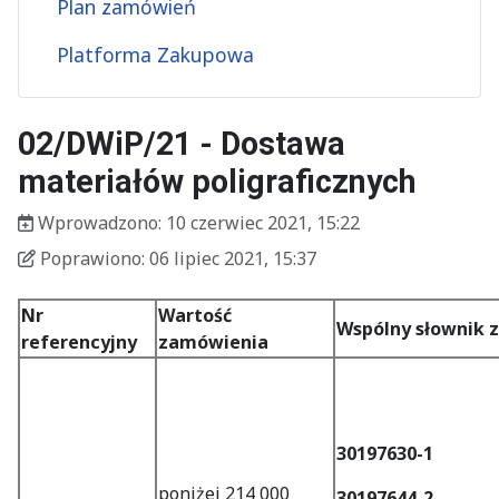
Plan zamówień
Platforma Zakupowa
02/DWiP/21 - Dostawa
materiałów poligraficznych
Wprowadzono:
10 czerwiec 2021, 15:22
Wprowadzono
Poprawiono
Poprawiono:
06 lipiec 2021, 15:37
Nr
Wartość
Wspólny słownik 
referencyjny
zamówienia
30197630-1
poniżej 214 000
30197644-2