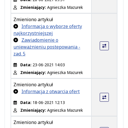
Zmieniający:
Agnieszka Mazurek
Zmieniono artykuł
Dodano załącznik
Informacja o wyborze oferty
najkorzystniejszej
Dodano załącznik
Zawiadomienie o
unieważnieniu postepowania -
zad. 5
Data:
23-06-2021 14:03
Zmieniający:
Agnieszka Mazurek
Zmieniono artykuł
Dodano załącznik
Informacja z otwarcia ofert
Data:
18-06-2021 12:13
Zmieniający:
Agnieszka Mazurek
Zmieniono artykuł